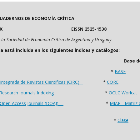
UADERNOS DE ECONOMÍA CRÍTICA
408-400X EISSN 2525-1538
r la Sociedad de Economia Critica de Argentina y Uruguay
cluida en los siguientes índices y catálogos:
torios Base de da
*
BASE
n Integrada de Revistas Científicas (CIRC)
*
CORE
 Research Journals Indexing
*
OCLC Worlcat
f Open Access Journals (DOAJ)
*
MIAR - Matriz 
*
Clase