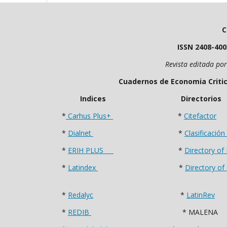
C
ISSN 2
Revista editada po
Cuadernos de Economia Critica está in
Indices Direc
*
Carhus Plus+
*
Citefactor
*
Dialnet
*
Clasificació
*
ERIH PLUS
*
Directory of
*
Latindex
*
Directory o
*
Redalyc
*
LatinRev
*
REDIB
* MALENA