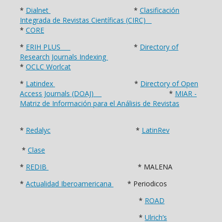
*
Dialnet
*
Clasificación
Integrada de Revistas Científicas (CIRC)
*
CORE
*
ERIH PLUS
*
Directory of
Research Journals Indexing
*
OCLC Worlcat
*
Latindex
*
Directory of Open
Access Journals (DOAJ)
*
MIAR -
Matriz de Información para el Análisis de Revistas
*
Redalyc
*
LatinRev
*
Clase
*
REDIB
* MALENA
*
Actualidad Iberoamericana
* Periodicos
*
ROAD
*
Ulrich’s