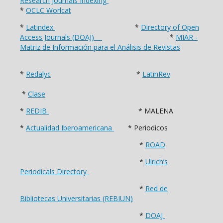
Research Journals Indexing
*
OCLC Worlcat
*
Latindex
*
Directory of Open
Access Journals (DOAJ)
*
MIAR -
Matriz de Información para el Análisis de Revistas
*
Redalyc
*
LatinRev
*
Clase
*
REDIB
* MALENA
*
Actualidad Iberoamericana
* Periodicos
*
ROAD
*
Ulrich’s
Periodicals Directory
*
Red de
Bibliotecas Universitarias (REBIUN)
*
DOAJ