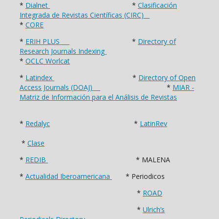
*
Dialnet
*
Clasificación
Integrada de Revistas Científicas (CIRC)
*
CORE
*
ERIH PLUS
*
Directory of
Research Journals Indexing
*
OCLC Worlcat
*
Latindex
*
Directory of Open
Access Journals (DOAJ)
*
MIAR -
Matriz de Información para el Análisis de Revistas
*
Redalyc
*
LatinRev
*
Clase
*
REDIB
* MALENA
*
Actualidad Iberoamericana
* Periodicos
*
ROAD
*
Ulrich’s