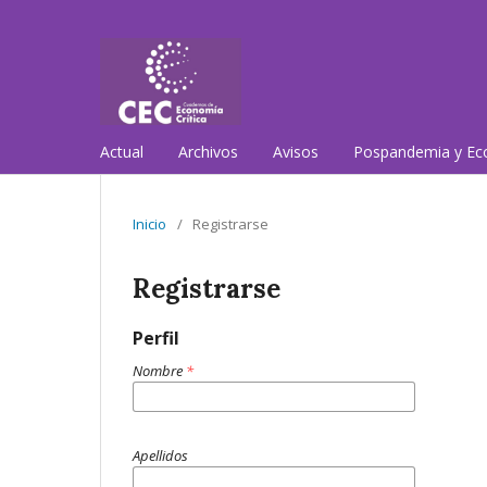
Actual
Archivos
Avisos
Pospandemia y Eco
Inicio
/
Registrarse
Registrarse
Perfil
Nombre
*
Apellidos