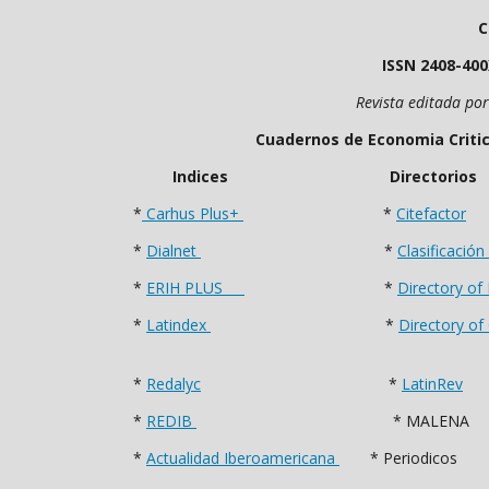
C
ISSN 2
Revista editada po
Cuadernos de Economia Critica está in
Indices Direc
*
Carhus Plus+
*
Citefactor
*
Dialnet
*
Clasificació
*
ERIH PLUS
*
Directory of
*
Latindex
*
Directory o
*
Redalyc
*
LatinRev
*
REDIB
* MALENA
*
Actualidad Iberoamericana
* Periodicos