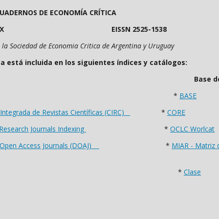
UADERNOS DE ECONOMÍA CRÍTICA
408-400X EISSN 2525-1538
r la Sociedad de Economia Critica de Argentina y Uruguay
cluida en los siguientes índices y catálogos:
torios Base de da
*
BASE
n Integrada de Revistas Científicas (CIRC)
*
CORE
 Research Journals Indexing
*
OCLC Worlcat
f Open Access Journals (DOAJ)
*
MIAR - Matriz 
*
Clase