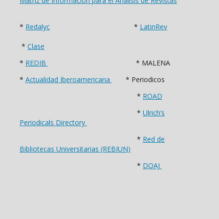
Matriz de Información para el Análisis de Revistas
*
Redalyc
*
LatinRev
*
Clase
*
REDIB
* MALENA
*
Actualidad Iberoamericana
* Periodicos
*
ROAD
*
Ulrich’s
Periodicals Directory
*
Red de
Bibliotecas Universitarias (REBIUN)
*
DOAJ